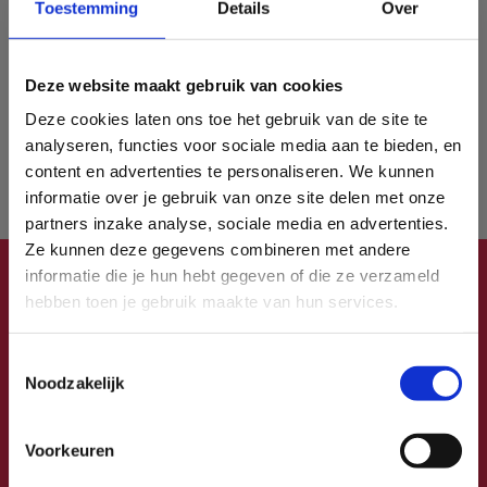
resultaten opgenomen. Ter herinnering: de 'currency'
Toestemming
Details
Over
voor de pers blijft gebaseerd op de papieren editie en
de digitale (replica) versie.
Deze website maakt gebruik van cookies
Wil je de resultaten zien? Je vindt ze
hier
.
Deze cookies laten ons toe het gebruik van de site te
analyseren, functies voor sociale media aan te bieden, en
De methodologie van de studie is ook
hier
content en advertenties te personaliseren. We kunnen
beschikbaar.
informatie over je gebruik van onze site delen met onze
partners inzake analyse, sociale media en advertenties.
Ze kunnen deze gegevens combineren met andere
×
informatie die je hun hebt gegeven of die ze verzameld
Schrijf je in op onze CIM
hebben toen je gebruik maakte van hun services.
nieuwsbrief!
Mis geen enkele info over de CIM-
Toestemmingsselectie
A. Reyerslaan 80
studies
Noodzakelijk
1030 Brussel
over mediabereik en mediaconsumptie
in België.
+32 (2) 661 31 50
Voorkeuren
KLIK HIER