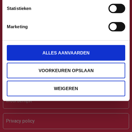
INFO@CIM.BE
Statistieken
BTW BE0407.594.592
Marketing
Footer
Vacatures en stages
ALLES AANVAARDEN
Contacteer ons
VOORKEUREN OPSLAAN
Vragen
WEIGEREN
Woordenlijst
Privacy policy