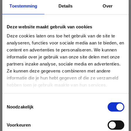
Toestemming
Details
Over
Notificatie - gepubliceerd op 16 april 2024:
Er is een correctie doorgevoerd voor de berekening van
Deze website maakt gebruik van cookies
webrating. De online consumptie van tv-programma’s live en
Deze cookies laten ons toe het gebruik van de site te
tot 7 dagen na de uitzending via een Connected TV tellen niet
analyseren, functies voor sociale media aan te bieden, en
langer mee in de webrating omdat deze consumptie reeds
content en advertenties te personaliseren. We kunnen
meetelt in de TV rating (gemeten aan de hand van het TV
informatie over je gebruik van onze site delen met onze
panel). De impact van deze correctie is voor het geheel van
partners inzake analyse, sociale media en advertenties.
programma’s gemiddeld -0.59% in het Noorden en -0.13% in
Ze kunnen deze gegevens combineren met andere
het Zuiden.
×
informatie die je hun hebt gegeven of die ze verzameld
Schrijf je in op onze CIM
Vanaf 15 april is de rapportering van webratings aangepast in
hebben toen je gebruik maakte van hun services.
nieuwsbrief!
de software en in de publicatie van TOP 20 Programma
rankings. De komende weken wordt de aangepaste
Mis geen enkele info over de CIM-
Toestemmingsselectie
studies
webrating retroactief herleverd in de software (i.e. vanaf 1
Noodzakelijk
over mediabereik en mediaconsumptie
januari 2023) en de TOP 100 Programma’s van 2023 wordt
in België.
opnieuw gepubliceerd.
Voorkeuren
KLIK HIER