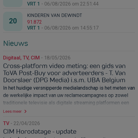
VRT 1
-
06/08/2026 om 22:51:44
KINDEREN VAN DEWINDT
91.872
VRT 1
-
06/08/2026 om 14:55:17
Nieuws
Digitaal, TV, CIM
-
18/05/2026
Cross-platform video meting: een gids van
ToVA Post-Buy voor adverteerders - T. Van
Doorslaer (DPG Media) i.s.m. UBA Belgium
In het huidige versnipperde medialandschap is het meten van
de werkelijke impact van uw reclamecampagnes op zowel
traditionele televisie als digitale streaming platformen een
complexe uitdaging. Maak kennis met ToVA Post-Buy, een
Lees meer
nieuw project van CIM om adverteerders een helderder,
TV
-
22/04/2026
nauwkeuriger en eenduidig beeld te geven van hun video
CIM Horodatage - update
campagneprestaties.