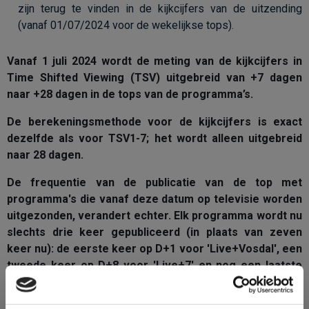
zijn terug te vinden in de kijkcijfers van de uitzending
(vanaf 01/07/2024 voor de wekelijkse tops).
Vanaf 1 juli 2024 wordt de meting van de kijkcijfers in
Time Shifted Viewing (TSV) uitgebreid van +7 dagen
naar +28 dagen in de tops van de programma’s.
De berekeningsmethode voor de kijkcijfers is exact
dezelfde als voor TSV1-7; het wordt alleen uitgebreid
naar 28 dagen.
De frequentie van de publicatie van de top met
programma's die vanaf deze datum op televisie worden
uitgezonden, verandert echter. Elk programma wordt nu
slechts drie keer gepubliceerd (in plaats van zeven
keer nu): de eerste keer op D+1 voor 'Live+Vosdal', een
tweede keer op D+8 voor 'Live+7' en nog een laatste
keer op D+30 voor 'Live+28'.