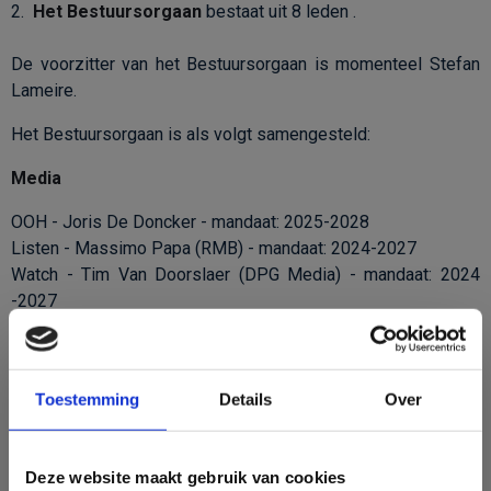
2.
Het Bestuursorgaan
bestaat uit 8 leden .
De voorzitter van het Bestuursorgaan is momenteel Stefan
Lameire.
Het Bestuursorgaan is als volgt samengesteld:
Media
OOH - Joris De Doncker - mandaat: 2025-2028
Listen - Massimo Papa (RMB) - mandaat: 2024-2027
Watch - Tim Van Doorslaer (DPG Media) - mandaat: 2024
-2027
Read - Sophie Vanderwinkel (IPM Group) -
Schatbewaarder
CIM -
mandaat: 2024-2027
Tussenpersonen
Toestemming
Details
Over
Thierry Brynaert (Wavemaker) - mandaat: 2026-2029
François Chaudoir (Space) -
Ondervoorzitter CIM
- mandaat:
Deze website maakt gebruik van cookies