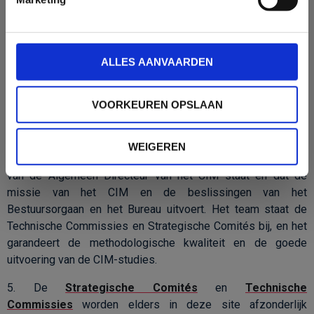
onafhankelijkheid grote erkenning geniet.
Het Bureau is vandaag als volgt samengesteld:
- Stefan Lameire, Voorzitter CIM
ALLES AANVAARDEN
- Veerle Colin (JC Decaux)
- Luc Eeckhout (UBA),
VOORKEUREN OPSLAAN
- Nathalie L'Hoir (UMA),
- Alex Thoré (VAR).
WEIGEREN
4. De
Permanente Structuur
is het team dat onder leiding
van de Algemeen Directeur van het CIM staat en dat de
missie van het CIM en de beslissingen van het
Bestuursorgaan en het Bureau uitvoert. Het team staat de
Technische Commissies en Strategische Comités bij, en het
garandeert de methodologische kwaliteit en de goede
uitvoering van de CIM-studies.
5. De
Strategische Comités
en
Technische
Commissies
worden elders in deze site afzonderlijk