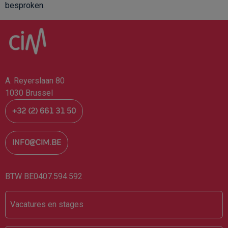
besproken.
A. Reyerslaan 80
1030 Brussel
+32 (2) 661 31 50
INFO@CIM.BE
BTW BE0407.594.592
Footer
Vacatures en stages