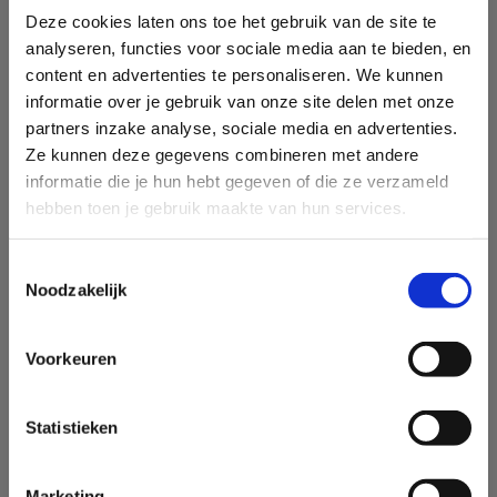
2024-2027
Deze cookies laten ons toe het gebruik van de site te
analyseren, functies voor sociale media aan te bieden, en
Adverteerders
content en advertenties te personaliseren. We kunnen
Luc Suykens (UBA) - mandaat: 2025-2028
informatie over je gebruik van onze site delen met onze
Bart Swings (Luminus) -
Secretaris CIM
- mandaat: 2024-
partners inzake analyse, sociale media en advertenties.
2027
Ze kunnen deze gegevens combineren met andere
×
informatie die je hun hebt gegeven of die ze verzameld
Schrijf je in op onze CIM
3. Het
Bureau
van het CIM wordt door het Bestuursorgaan
hebben toen je gebruik maakte van hun services.
nieuwsbrief!
afgevaardigd om zijn vergaderingen voor te bereiden,
specifieke opdrachten uit te voeren, operationele
Mis geen enkele info over de CIM-
Toestemmingsselectie
studies
beslissingen te nemen, en om de Algemeen Directeur bij te
Noodzakelijk
over mediabereik en mediaconsumptie
staan in het dagelijks bestuur. Ook de Algemeen Directeur
in België.
zetelt in het Bureau maar zonder stemrecht.
Voorkeuren
KLIK HIER
Alle families zijn vertegenwoordigd in het Bureau. Het
Bestuursorgaan verkiest de Voorzitter voor een periode van
Statistieken
drie jaar, maximaal één keer te verlengen. De Voorzitter kan
één van de leden van het Bestuursorgaan zijn of iemand van
buitenaf die omwille van zijn deskundigheid en
Marketing