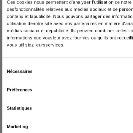
Ces cookies nous permettent d'analyser l’utilisation de notre si
desfonctionnalités relatives aux médias sociaux et de person
contenu et lapublicité. Nous pouvons partager des informatio
utilisation denotre site avec nos partenaires en matière d'ana
médias sociaux et depublicité. Ils peuvent combiner celles-c
informations que vousleur avez fournies ou qu'ils ont recueill
vous utilisiez leursservices.
Inscrivez-vous à notre newsletter CI
Ne ratez rien des études sur l'audience
Sélection
et sur la consommation des médias
Nécessaires
du
en Belgique réalisées par le CIM.
consentement
Agnès Maqua, Founding Partner AdaStone - What are
Préférences
CLIQUEZ ICI
codes of conduct and what are the challenges to apply
them to audience measurement?
Statistiques
Marketing