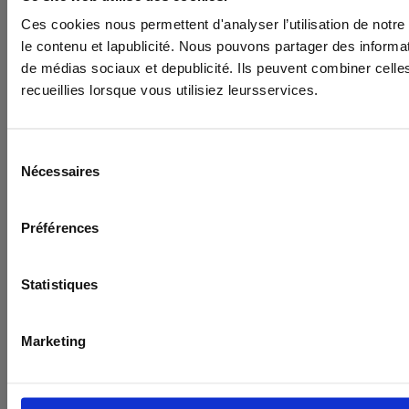
Ces cookies nous permettent d'analyser l’utilisation de notre 
le contenu et lapublicité. Nous pouvons partager des informat
de médias sociaux et depublicité. Ils peuvent combiner celles
recueillies lorsque vous utilisiez leursservices.
Inscrivez-v
Sélection
Nécessaires
du
Ne ratez 
consentement
et sur 
en Bel
Préférences
Statistiques
Marketing