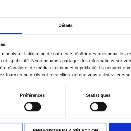
Détails
×
ies.
Inscrivez-vous à notre newsletter
CIM!
'analyser l’utilisation de notre site, d’offrir desfonctionnalités
u et lapublicité. Nous pouvons partager des informations sur votre
Ne ratez rien des études sur l'audience
ère d'analyse, de médias sociaux et depublicité. Ils peuvent com
et sur la consommation des médias
 fournies ou qu'ils ont recueillies lorsque vous utilisiez leursse
en Belgique réalisées par le CIM.
CLIQUEZ ICI
Préférences
Statistiques
ENREGISTRER LA SÉLECTION