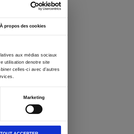
À propos des cookies
 relatives aux médias sociaux
 utilisation denotre site
biner celles-ci avec d'autres
rvices.
Marketing
TOUT ACCEPTER