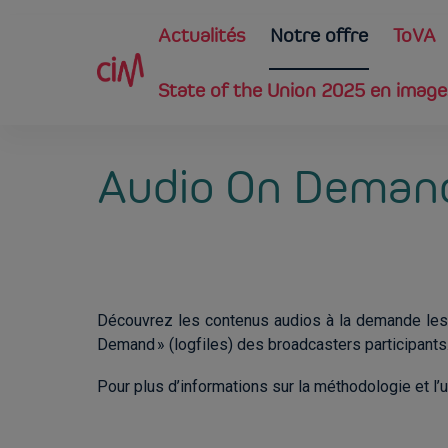
Skip to main content
Main navigation
Actualités
Notre offre
ToVA
State of the Union 2025 en imag
Audio On Deman
Découvrez les contenus audios à la demande les
Demand » (logfiles) des broadcasters participants
Pour plus d’informations sur la méthodologie et l’