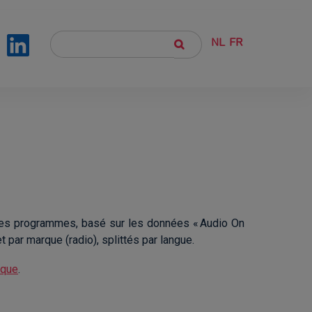
NL
FR
des programmes, basé sur les données « Audio On
 par marque (radio), splittés par langue.
ique
.