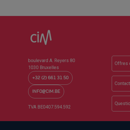
Foo
boulevard A. Reyers 80
Offres 
1030 Bruxelles
+32 (2) 661 31 50
Contac
INFO@CIM.BE
Questi
TVA BE0407.594.592