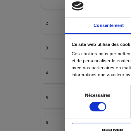
Consentement
Ce site web utilise des cook
Ces cookies nous permettent d
et de personnaliser le conten
avec nos partenaires en mati
informations que vousleur avez
Sélection
Nécessaires
du
consentement
REFUSER