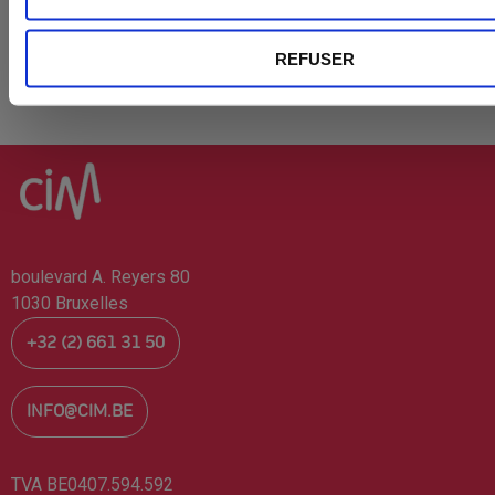
REFUSER
boulevard A. Reyers 80
1030 Bruxelles
+32 (2) 661 31 50
INFO@CIM.BE
TVA BE0407.594.592