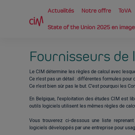
Skip to main content
Main navigation
Actualités
Notre offre
ToVA
State of the Union 2025 en imag
Fournisseurs de l
Le CIM détermine les règles de calcul avec lesque
Ce n'est pas un détail : différentes formules pour 
Ce n'est bien sûr pas le but. C'est pourquoi les C
En Belgique, l'exploitation des études CIM est lib
outils logiciels utilisent les mêmes règles de calc
Vous trouverez ci-dessous une liste reprenant 
logiciels développés par une entreprise pour usage 