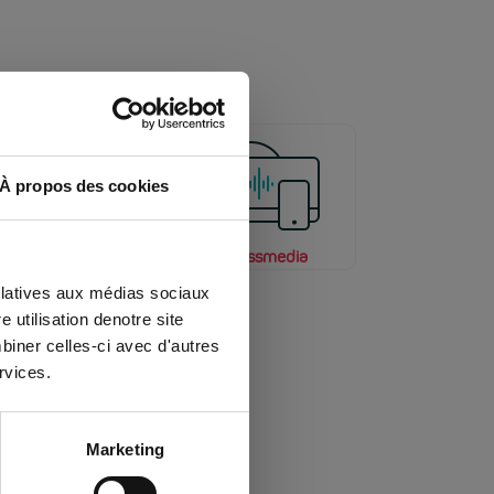
À propos des cookies
Out of Home
Crossmedia
 relatives aux médias sociaux
 utilisation denotre site
biner celles-ci avec d'autres
rvices.
Marketing