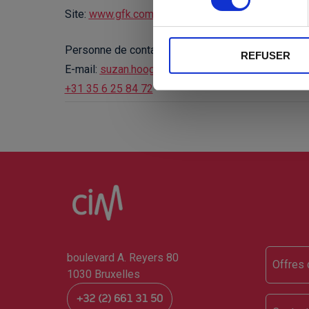
Site
:
www.gfk.com
Personne de contact
:
Suzan Hoogland
REFUSER
E-mail
:
suzan.hoogland@gfk.com
+31 35 6 25 84 72
Foo
boulevard A. Reyers 80
Offres 
1030 Bruxelles
+32 (2) 661 31 50