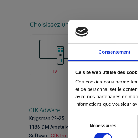
Choisissez un média
Consentement
TV
Radio
Ce site web utilise des cook
Ces cookies nous permettent d
et de personnaliser le conten
avec nos partenaires en mati
informations que vousleur avez
GfK AdWare
Krijgsman 22-25
Sélection
Nécessaires
du
1186 DM
Amstelveen (Nederland)
consentement
Software
:
GfK Probe