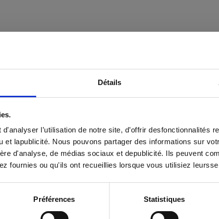
Détails
×
Digital
Presse
ies.
Inscrivez-vous à notre newsletter
CIM!
'analyser l’utilisation de notre site, d’offrir desfonctionnalités
u et lapublicité. Nous pouvons partager des informations sur votre
Ne ratez rien des études sur l'audience
ère d'analyse, de médias sociaux et depublicité. Ils peuvent com
et sur la consommation des médias
 fournies ou qu'ils ont recueillies lorsque vous utilisiez leursse
en Belgique réalisées par le CIM.
CLIQUEZ ICI
Préférences
Statistiques