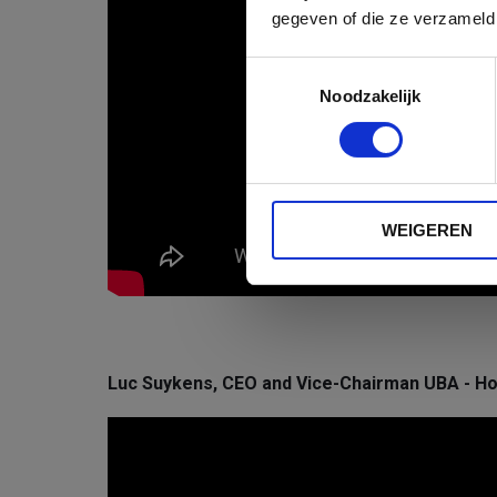
gegeven of die ze verzameld
Toestemmingsselectie
Noodzakelijk
WEIGEREN
Luc Suykens, CEO and Vice-Chairman UBA - How 