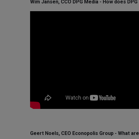
Wim Jansen, CCO DPG Media - How does DPG Me
Geert Noels, CEO Econopolis Group - What are 