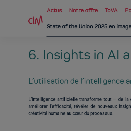
Skip to main content
Main navigation
Actus
Notre offre
ToVA
Po
State of the Union 2025 en imag
6. Insights in AI
L’utilisation de l’intelligence ar
L’intelligence artificielle transforme tout — de 
améliorer l’efficacité, révéler de nouveaux ins
créativité humaine au cœur du processus.