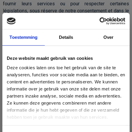
fournir leurs services ou pour respecter certaines
législations, sous réserve de notre consentement et dans le
cadre des mesures nécessaires pour respecter la
confidentialité de vos données personnelles, ces
fournisseurs peuvent avoir accès à vos données
Toestemming
Details
Over
personnelles ou à d'autres informations.
Autorités
Deze website maakt gebruik van cookies
Nous pouvons partager ou transférer des informations
personnelles, y compris le contenu de vos communications :
Deze cookies laten ons toe het gebruik van de site te
(i) pour se conformer à la loi ou dans le cadre d’une
analyseren, functies voor sociale media aan te bieden, en
procédure ou à une demande légale ; (ii) pour détecter,
content en advertenties te personaliseren. We kunnen
prévenir ou essayer de résoudre les problèmes de fraude et
informatie over je gebruik van onze site delen met onze
de sécurité techniques ; ou (iii) pour protéger les droits et la
partners inzake analyse, sociale media en advertenties.
propriété du CIM, y compris l'application de nos conditions
Ze kunnen deze gegevens combineren met andere
générales d'utilisation.
informatie die je hun hebt gegeven of die ze verzameld
hebben toen je gebruik maakte van hun services.
×
Plateformes de médias sociaux
Subscribe to our newsletter
Notre site internet vous permet de partager vos articles et