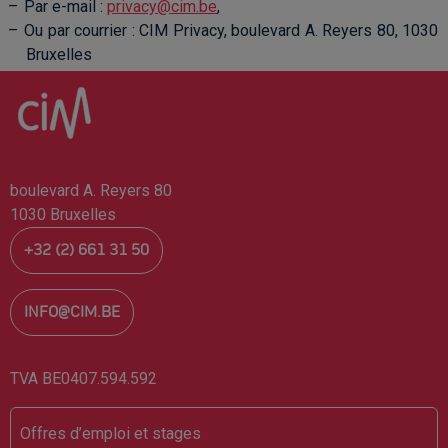
Par e-mail :
privacy@cim.be
,
Ou par courrier : CIM Privacy, boulevard A. Reyers 80, 1030
Bruxelles
boulevard A. Reyers 80
1030 Bruxelles
+32 (2) 661 31 50
INFO@CIM.BE
TVA BE0407.594.592
Footer
Offres d’emploi et stages