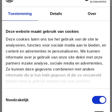
Le CIM réalise également différentes études de groupes
cibles utiles pour tous les médias :
Toestemming
Details
Over
- L’Establishment Survey (ES). Cette étude permet d’avoir
des benchmarks de population plus solides sur l’évolution
de l’équipement multimédia et la consommation média des
Deze website maakt gebruik van cookies
ménages.
Deze cookies laten ons toe het gebruik van de site te
- Le Target Group Monitor (TGM), qui a pour objectif de
analyseren, functies voor sociale media aan te bieden, en
faire le lien entre la consommation des médias et la
content en advertenties te personaliseren. We kunnen
consommation de produits et de marques.
informatie over je gebruik van onze site delen met onze
partners inzake analyse, sociale media en advertenties.
Si vous voulez en savoir plus sur le fonctionnement du CIM,
Ze kunnen deze gegevens combineren met andere
consultez notre
Rapport Annuel
(dans le cadre "Rapport
informatie die je hun hebt gegeven of die ze verzameld
annuel CIM").
hebben toen je gebruik maakte van hun services.
×
Subscribe to our newsletter
Toestemmingsselectie
Le CIM est membre de plusieurs associations
Don't miss anything
Noodzakelijk
professionnelles internationales qui rassemblent des Joint
Industry Committees et des organisations qui mesurent les
CLIQUEZ ICI