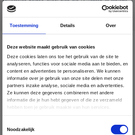
utilisateurs belges, aussi bien sur PC/laptop et tablette
que sur smartphone.
Lees meer
Toestemming
Details
Over
Résultats
Deze website maakt gebruik van cookies
Dans le tableau ci-dessous, vous pouvez sélectionner un
Deze cookies laten ons toe het gebruik van de site te
titre et, pour la période de votre choix, demander l’Audience.
analyseren, functies voor sociale media aan te bieden, en
Plus d’info sur la fiche Audience Presse via
Méthodologie
.
content en advertenties te personaliseren. We kunnen
informatie over je gebruik van onze site delen met onze
Nieuws
partners inzake analyse, sociale media en advertenties.
Ze kunnen deze gegevens combineren met andere
Radio
-
21/07/2026
informatie die je hun hebt gegeven of die ze verzameld
Het CIM publiceert 'Audio on Demand'-cijfers
hebben toen je gebruik maakte van hun services.
×
voor juni 2026
Subscribe to our newsletter
Het CIM publiceert de nieuwe ranking van podcasts en
Toestemmingsselectie
Don't miss anything
uitgestelde radioprogramma’s voor juni 2026.
Noodzakelijk
Nieuws- en actualiteitsprogramma's blijven het klassement