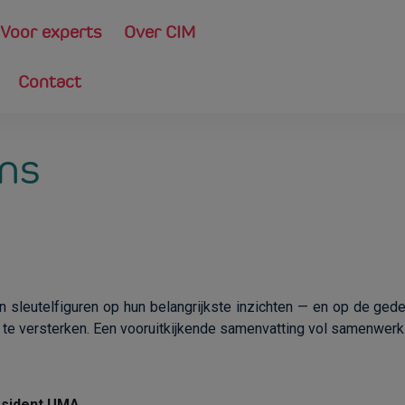
Voor experts
Over CIM
Contact
ons
ren sleutelfiguren op hun belangrijkste inzichten — en op de ge
e versterken. Een vooruitkijkende samenvatting vol samenwerki
resident UMA