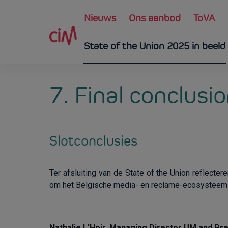
Skip to main content
Main navigation
Nieuws
Ons aanbod
ToVA
State of the Union 2025 in beeld
7. Final conclusi
Slotconclusies
Ter afsluiting van de State of the Union reflecte
om het Belgische media- en reclame-ecosysteem t
Nathalie L'Hoir, Managing Director UM and P