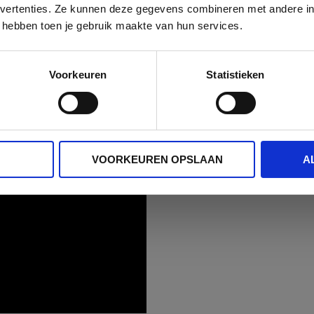
Mis geen enkele info over de CIM-studies
dvertenties. Ze kunnen deze gegevens combineren met andere inf
over mediabereik en mediaconsumptie
 hebben toen je gebruik maakte van hun services.
in België.
KLIK HIER
 your key messages to The State of the Union?
Voorkeuren
Statistieken
VOORKEUREN OPSLAAN
A