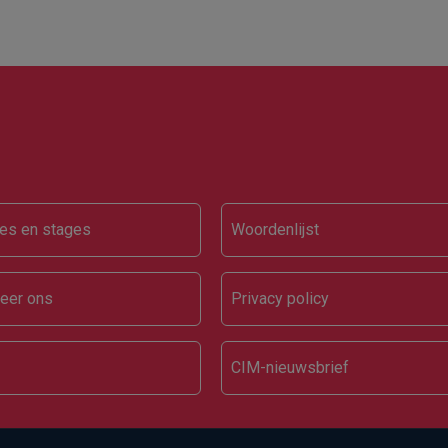
ter
es en stages
Woordenlijst
eer ons
Privacy policy
CIM-nieuwsbrief