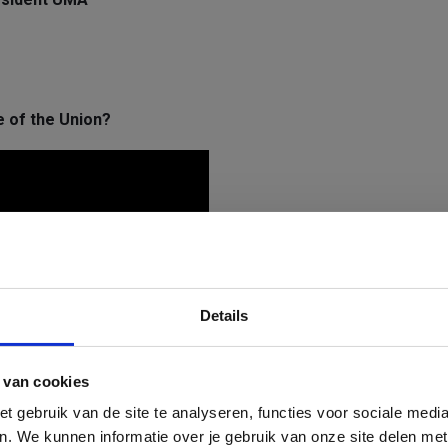
n UBA
ame
e of the Union?
Details
×
 van cookies
Schrijf je in op onze CIM
nieuwsbrief!
t gebruik van de site te analyseren, functies voor sociale media
en. We kunnen informatie over je gebruik van onze site delen me