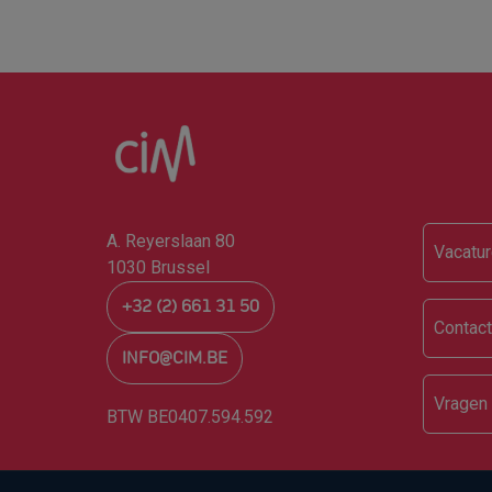
Foo
A. Reyerslaan 80
Vacatur
1030 Brussel
+32 (2) 661 31 50
Contact
INFO@CIM.BE
Vragen
BTW BE0407.594.592