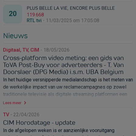
PLUS BELLE LA VIE, ENCORE PLUS BELLE
119.668
RTL tvi
-
11/03/2025 om 17:05:08
Nieuws
Digitaal, TV, CIM
-
18/05/2026
Cross-platform video meting: een gids van
ToVA Post-Buy voor adverteerders - T. Van
Doorslaer (DPG Media) i.s.m. UBA Belgium
In het huidige versnipperde medialandschap is het meten van
de werkelijke impact van uw reclamecampagnes op zowel
traditionele televisie als digitale streaming platformen een
complexe uitdaging. Maak kennis met ToVA Post-Buy, een
Lees meer
nieuw project van CIM om adverteerders een helderder,
TV
-
22/04/2026
nauwkeuriger en eenduidig beeld te geven van hun video
CIM Horodatage - update
campagneprestaties.
In de afgelopen weken is er aanzienlijke vooruitgang
Wat is ToVA Post-Buy?