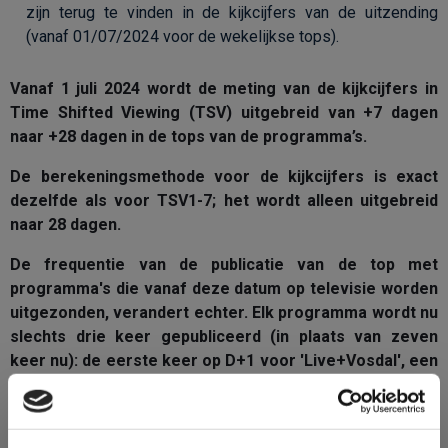
zijn terug te vinden in de kijkcijfers van de uitzending
(vanaf 01/07/2024 voor de wekelijkse tops).
Vanaf 1 juli 2024 wordt de meting van de kijkcijfers in
Time Shifted Viewing (TSV) uitgebreid van +7 dagen
naar +28 dagen in de tops van de programma’s.
De berekeningsmethode voor de kijkcijfers is exact
dezelfde als voor TSV1-7; het wordt alleen uitgebreid
naar 28 dagen.
De frequentie van de publicatie van de top met
programma's die vanaf deze datum op televisie worden
uitgezonden, verandert echter. Elk programma wordt nu
slechts drie keer gepubliceerd (in plaats van zeven
keer nu): de eerste keer op D+1 voor 'Live+Vosdal', een
tweede keer op D+8 voor 'Live+7' en nog een laatste
keer op D+30 voor 'Live+28'.