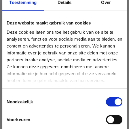
Toestemming
Details
Over
Notificatie - gepubliceerd op 16 april 2024:
Deze website maakt gebruik van cookies
Er is een correctie doorgevoerd voor de berekening van
webrating. De online consumptie van tv-programma’s live en
Deze cookies laten ons toe het gebruik van de site te
tot 7 dagen na de uitzending via een Connected TV tellen niet
analyseren, functies voor sociale media aan te bieden, en
langer mee in de webrating omdat deze consumptie reeds
content en advertenties te personaliseren. We kunnen
meetelt in de TV rating (gemeten aan de hand van het TV
informatie over je gebruik van onze site delen met onze
panel). De impact van deze correctie is voor het geheel van
partners inzake analyse, sociale media en advertenties.
programma’s gemiddeld -0.59% in het Noorden en -0.13% in
Ze kunnen deze gegevens combineren met andere
×
het Zuiden.
informatie die je hun hebt gegeven of die ze verzameld
Schrijf je in op onze CIM
hebben toen je gebruik maakte van hun services.
nieuwsbrief!
Vanaf 15 april is de rapportering van webratings aangepast in
de software en in de publicatie van TOP 20 Programma
Mis geen enkele info over de CIM-
Toestemmingsselectie
rankings. De komende weken wordt de aangepaste
studies
Noodzakelijk
webrating retroactief herleverd in de software (i.e. vanaf 1
over mediabereik en mediaconsumptie
januari 2023) en de TOP 100 Programma’s van 2023 wordt
in België.
opnieuw gepubliceerd.
Voorkeuren
KLIK HIER